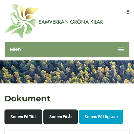
MENY
Dokument
Sortera På Titel
Sortera På År
Sortera På Utgivare