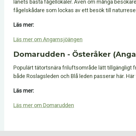
länets bästa fågellokaler. Även om många besökare 
fågelskådare som lockas av ett besök till naturrese
Läs mer:
Läs mer om Angarnsjöängen
Domarudden - Österåker (Anga
Populärt tätortsnära friluftsområde lätt tillgänglig
både Roslagsleden och Blå leden passerar här. Här 
Läs mer:
Läs mer om Domarudden