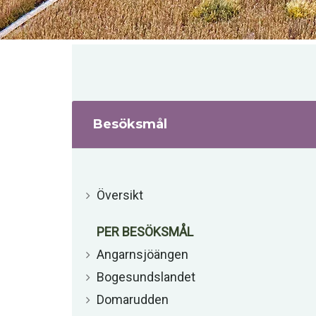
Besöksmål
Översikt
PER BESÖKSMÅL
Angarnsjöängen
Bogesundslandet
Domarudden