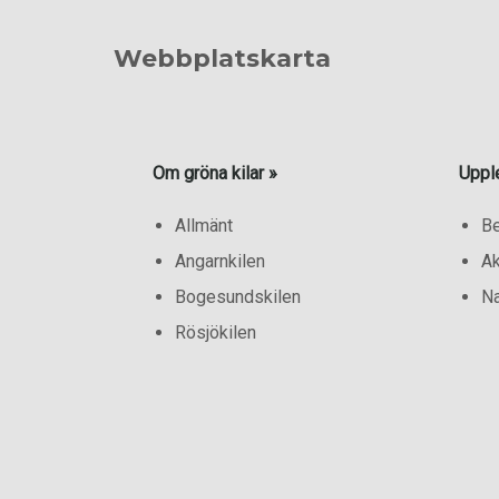
Webbplatskarta
Om gröna kilar »
Uppl
Allmänt
B
Angarnkilen
Ak
Bogesundskilen
Na
Rösjökilen