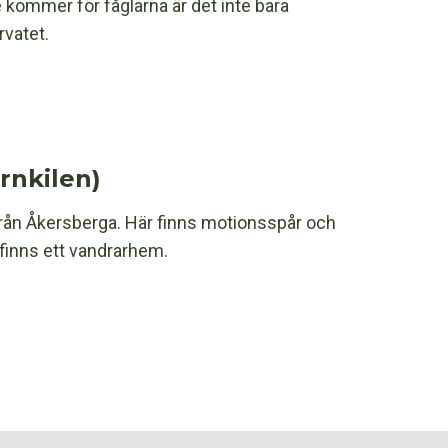
kommer för fåglarna är det inte bara
rvatet.
rnkilen)
t från Åkersberga. Här finns motionsspår och
finns ett vandrarhem.