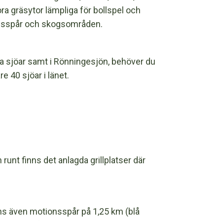
tora gräsytor lämpliga för bollspel och
ionsspår och skogsområden.
ra sjöar samt i Rönningesjön, behöver du
e 40 sjöar i länet.
unt finns det anlagda grillplatser där
inns även motionsspår på 1,25 km (blå