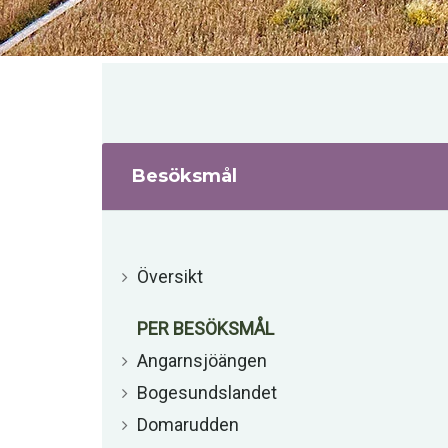
Besöksmål
Översikt
PER BESÖKSMÅL
Angarnsjöängen
Bogesundslandet
Domarudden