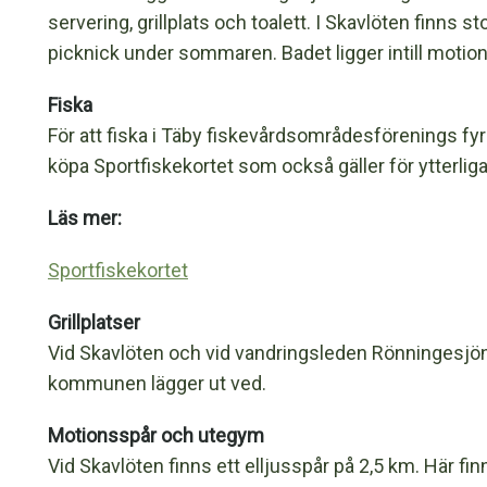
servering, grillplats och toalett. I Skavlöten finns s
picknick under sommaren. Badet ligger intill mot
Fiska
För att fiska i Täby fiskevårdsområdesförenings fy
köpa Sportfiskekortet som också gäller för ytterligar
Läs mer:
Sportfiskekortet
Grillplatser
Vid Skavlöten och vid vandringsleden Rönningesjön r
kommunen lägger ut ved.
Motionsspår och utegym
Vid Skavlöten finns ett elljusspår på 2,5 km. Här f