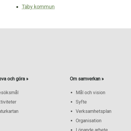
Täby kommun
eva och göra »
Om samverkan »
esöksmål
Mål och vision
tiviteter
Syfte
turkartan
Verksamhetsplan
Organisation
Löpande arbete