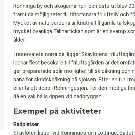
Rönninge by och skogarna norr och österut blev 200
framtida möjligheter till tätortsnära friluftsliv och
Mycket av naturvärdena är knutna till gamla tallsk
mycket ovanliga Tallhartickan som är en svamp som b
ålder.
I reservatets norra del ligger Skavlötens friluftsg
lockar flest besökare till friluftsgården är det omf
ger preparerade spår möjlighet till skidåkning och n
bana för skridskoåkning på sjöisen. Efter en tur i
eller ta ett dopp i Rönningesjön. För den modige finn
då en vak hålls öppen vid badbryggan.
Exempel på aktiviteter
Badplatser
Skavlöten ligger vid Rönningesjön i Löttinge. Bade