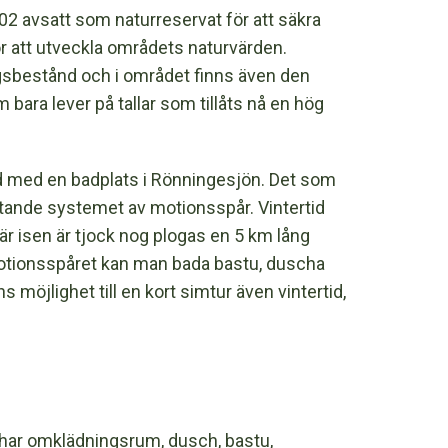
2 avsatt som naturreservat för att säkra
 för att utveckla områdets naturvärden.
ogsbestånd och i området finns även den
ara lever på tallar som tillåts nå en hög
ård med en badplats i Rönningesjön. Det som
attande systemet av motionsspår. Vintertid
är isen är tjock nog plogas en 5 km lång
 motionsspåret kan man bada bastu, duscha
s möjlighet till en kort simtur även vintertid,
t har omklädningsrum, dusch, bastu,