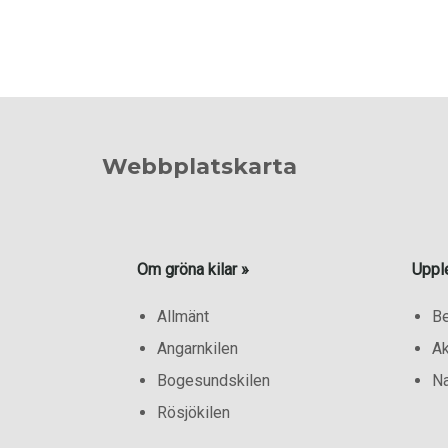
Webbplatskarta
Om gröna kilar »
Uppl
Allmänt
B
Angarnkilen
Ak
Bogesundskilen
Na
Rösjökilen